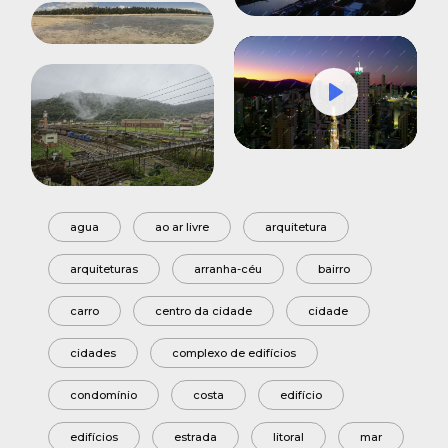
Play
Mute
Settings
agua
ao ar livre
arquitetura
arquiteturas
arranha-céu
bairro
carro
centro da cidade
cidade
cidades
complexo de edifícios
condomínio
costa
edifício
edifícios
estrada
litoral
mar