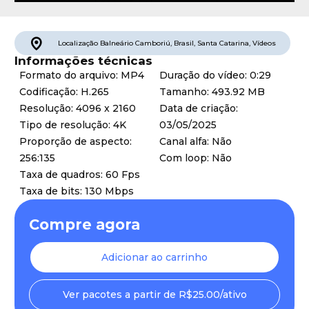
Localização
Balneário Camboriú
,
Brasil
,
Santa Catarina
,
Vídeos
Informações técnicas
Formato do arquivo: MP4
Duração do vídeo: 0:29
Codificação: H.265
Tamanho: 493.92 MB
Resolução: 4096 x 2160
Data de criação:
Tipo de resolução: 4K
03/05/2025
Proporção de aspecto:
Canal alfa: Não
256:135
Com loop: Não
Taxa de quadros: 60 Fps
Taxa de bits: 130 Mbps
Compre agora
Adicionar ao carrinho
Ver pacotes a partir de R$25.00/ativo