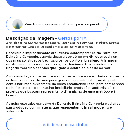
Para ter acesso aos artistas adquira um pacote
Descrição da imagem -
Gerada por IA
Arquitetura Moderna na Barra, Balneário Camboriú: Vista Aérea
de Arranha-Céus e Urbanismo à Beira-Mar em 4K
Descubra a impressionante arquitetura contemporânea da Barra, em
Balneário Camboriú, através deste vídeo aéreo em 4K, que revela um
dos mais sofisticados trechos urbanos do litoral brasileiro. A filmagem
mostra arranha-céus imponentes, condomínios de alto padrão e o
traçado moderno das vias que ligam o centro da cidade ao mar.
A movimentação urbana intensa contrasta com a serenidade do oceano
ao fundo, compondo uma paisagem que une infraestrutura de ponta
com a natureza exuberante da costa catarinense. Ideal para campanhas
de turismo urbano, marketing imobiliário, produções audiovisuais e
projetos que buscam representar o dinamismo de uma metrópole à
beira-mar.
Adquira este take exclusivo da Barra de Balneário Camboriú e valorize
sua produção com imagens que representam o Brasil moderno e
sofisticado.
Adicionar ao carrinho