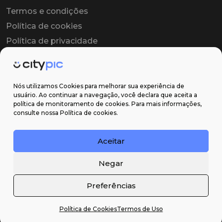
Termos e condições
Política de cookies
Política de privacidade
Contrato colaborador
Contrato de licença
Nós utilizamos Cookies para melhorar sua experiência de
usuário. Ao continuar a navegação, você declara que aceita a
política de monitoramento de cookies. Para mais informações,
Suporte
consulte nossa Política de cookies.
Obter ajuda
Aceitar
Email: contato@citypic.com.br
Negar
Preferências
Política de Cookies
Termos de Uso
2026 Citypic ® - Todos os direitos reservados ©