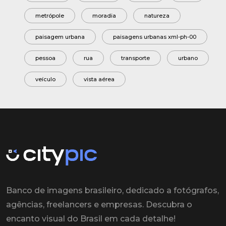
metrópole
moradia
natureza
paisagem urbana
paisagens urbanas xml-ph-00
pessoa
rua
transporte
urbano
veículo
vista aérea
Banco de imagens brasileiro, dedicado a fotógrafos,
agências, freelancers e empresas. Descubra o
encanto visual do Brasil em cada detalhe!