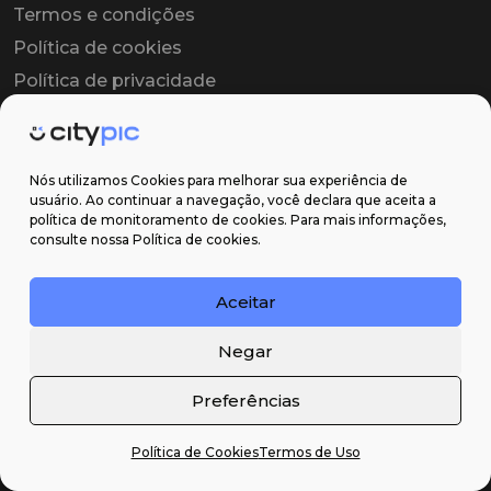
Termos e condições
Política de cookies
Política de privacidade
Contrato colaborador
Contrato de licença
Nós utilizamos Cookies para melhorar sua experiência de
usuário. Ao continuar a navegação, você declara que aceita a
política de monitoramento de cookies. Para mais informações,
Suporte
consulte nossa Política de cookies.
Obter ajuda
Aceitar
Email: contato@citypic.com.br
Negar
Preferências
Política de Cookies
Termos de Uso
2026 Citypic ® - Todos os direitos reservados ©