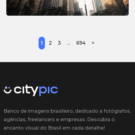
1
2
3
…
694
>
Banco de imagens brasileiro, dedicado a fotógrafos,
agências, freelancers e empresas. Descubra o
encanto visual do Brasil em cada detalhe!