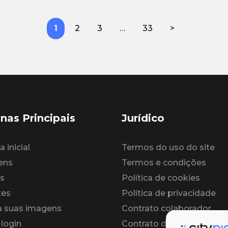
1
2
3
…
33
>
nas Principais
Jurídico
 inicial
Termos do uso do site
ens
Termos e condições
s
Política de cookies
tes
Política de privacidade
 suas imagens
Contrato colaborador
 login
Contrato de licença