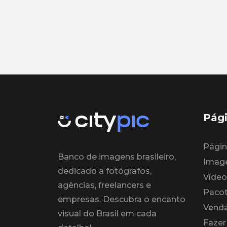
Pági
Página
Banco de imagens brasileiro,
Imag
dedicado a fotógrafos,
Vídeo
agências, freelancers e
Paco
empresas. Descubra o encanto
Venda
visual do Brasil em cada
Fazer