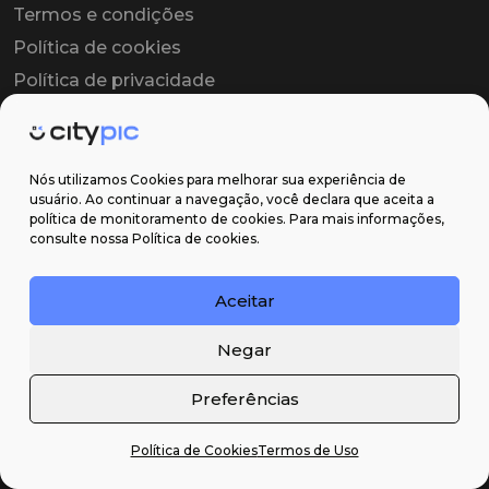
Termos e condições
Política de cookies
Política de privacidade
Contrato colaborador
Contrato de licença
Nós utilizamos Cookies para melhorar sua experiência de
usuário. Ao continuar a navegação, você declara que aceita a
política de monitoramento de cookies. Para mais informações,
Suporte
consulte nossa Política de cookies.
Obter ajuda
Aceitar
Email: contato@citypic.com.br
Negar
Preferências
Política de Cookies
Termos de Uso
2026 Citypic ® - Todos os direitos reservados ©