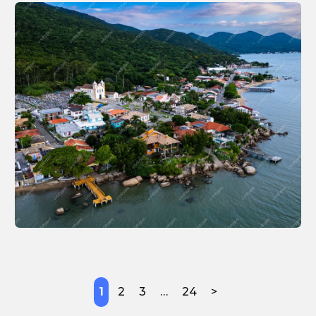
1
2
3
…
24
>