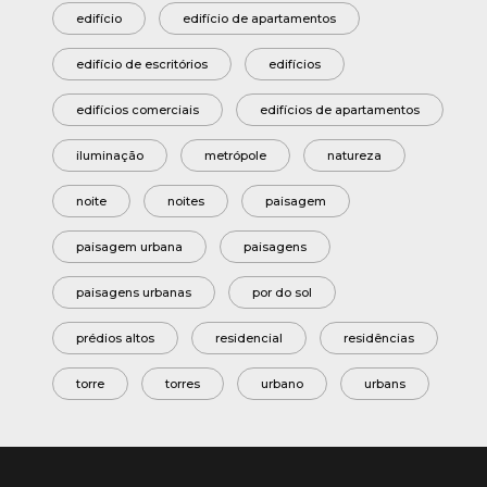
edifício
edifício de apartamentos
edifício de escritórios
edifícios
edifícios comerciais
edifícios de apartamentos
iluminação
metrópole
natureza
noite
noites
paisagem
paisagem urbana
paisagens
paisagens urbanas
por do sol
prédios altos
residencial
residências
torre
torres
urbano
urbans