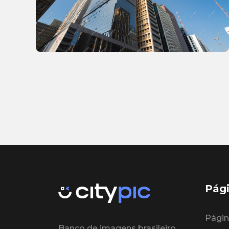
Pági
Página
Banco de imagens brasileiro,