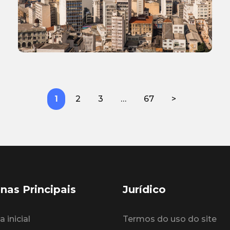
1
2
3
…
67
>
nas Principais
Jurídico
 inicial
Termos do uso do site