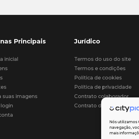
nas Principais
Jurídico
 inicial
Termos do uso do site
ens
Termos e condições
s
Política de cookies
tes
Política de privacidade
 suas imagens
Contrato colaborador
 login
Contrato de licença
 conta
Nós utilizamos 
navegação, você
mais informaçõe