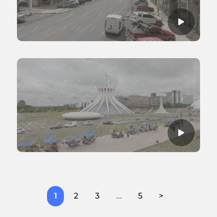
1
2
3
…
5
>