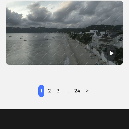
1
2
3
…
24
>