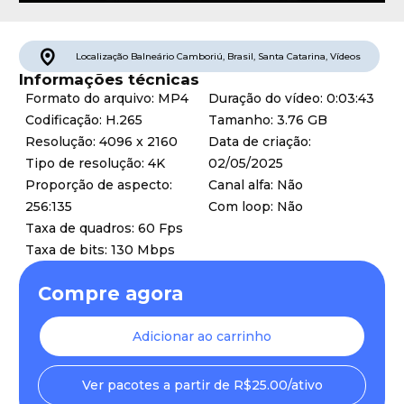
Localização
Balneário Camboriú
,
Brasil
,
Santa Catarina
,
Vídeos
Informações técnicas
Formato do arquivo: MP4
Duração do vídeo: 0:03:43
Codificação: H.265
Tamanho: 3.76 GB
Resolução: 4096 x 2160
Data de criação:
Tipo de resolução: 4K
02/05/2025
Proporção de aspecto:
Canal alfa: Não
256:135
Com loop: Não
Taxa de quadros: 60 Fps
Taxa de bits: 130 Mbps
Compre agora
Adicionar ao carrinho
Ver pacotes a partir de R$25.00/ativo