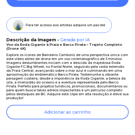
Para ter acesso aos artistas adquira um pacote
Descrição da imagem -
Gerada por IA
Voo da Roda Gigante à Praia e Barco Pirata – Trajeto Completo
(Drone 4K)
Explore os ícones de Balneário Camboriú de uma perspectiva única com
este vídeo aéreo de drone em um voo cinematográfico de 3 minutos.
Imagens deslumbrantes iniciam com a descida da majestosa Roda
Gigante FG Big Wheel, no Pontal Norte, seguindo pela vasta extensão
da Praia Central, avançando sobre o mar azul e culminando em uma
aproximação do emblemático Barco Pirata. Testemunhe a vibrante
paisagem costeira, desde a imponência da Roda Gigante, a beleza da
orla, a imensidão do oceano e a aventura representada pelo Barco
Pirata. Perfeito para projetos turísticos, promocionais, documentários ou
para quem busca takes aéreos impactantes e um percurso completo
pelos destaques de BC. Adquira este clipe em alta resolução e eleve sua
produção!
Adicionar ao carrinho