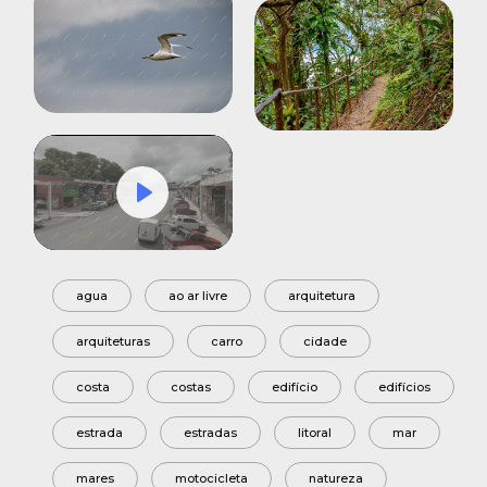
Play
Mute
Settings
agua
ao ar livre
arquitetura
arquiteturas
carro
cidade
costa
costas
edifício
edifícios
estrada
estradas
litoral
mar
mares
motocicleta
natureza