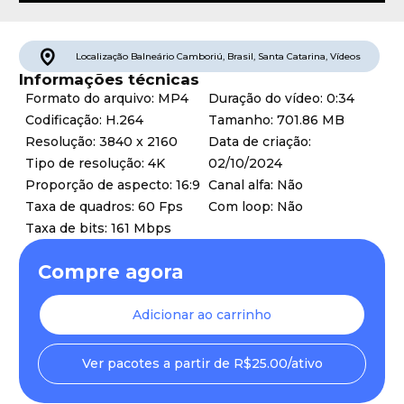
Localização
Balneário Camboriú
,
Brasil
,
Santa Catarina
,
Vídeos
Informações técnicas
Formato do arquivo: MP4
Duração do vídeo: 0:34
Codificação: H.264
Tamanho: 701.86 MB
Resolução: 3840 x 2160
Data de criação:
Tipo de resolução: 4K
02/10/2024
Proporção de aspecto: 16:9
Canal alfa: Não
Taxa de quadros: 60 Fps
Com loop: Não
Taxa de bits: 161 Mbps
Compre agora
Adicionar ao carrinho
Ver pacotes a partir de R$25.00/ativo