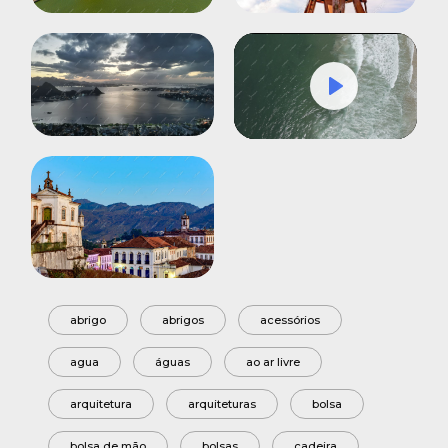
Play
Mute
Settings
abrigo
abrigos
acessórios
agua
águas
ao ar livre
arquitetura
arquiteturas
bolsa
bolsa de mão
bolsas
cadeira