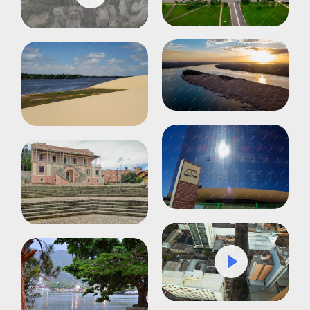
Play
Mute
Settings
Play
Mute
Settings