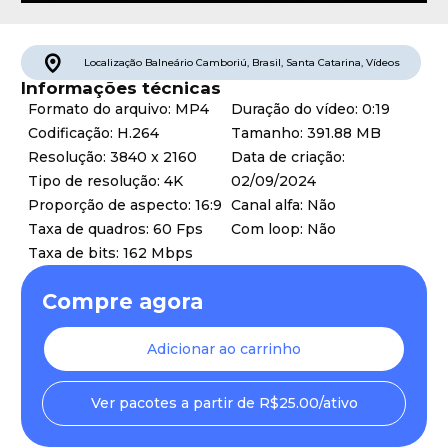
Localização
Balneário Camboriú
,
Brasil
,
Santa Catarina
,
Vídeos
Informações técnicas
Formato do arquivo: MP4
Duração do vídeo: 0:19
Codificação: H.264
Tamanho: 391.88 MB
Resolução: 3840 x 2160
Data de criação:
Tipo de resolução: 4K
02/09/2024
Proporção de aspecto: 16:9
Canal alfa: Não
Taxa de quadros: 60 Fps
Com loop: Não
Taxa de bits: 162 Mbps
Compre agora
Adicionar ao carrinho
Ver pacotes a partir de R$25.00/ativo