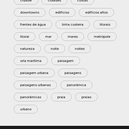
cidade
cidades
costas
downtowns
edifícios
edifícios altos
frentes de água
linha costeira
litorais
litoral
mar
mares
metrópole
natureza
noite
noites
orla marítima
paisagem
paisagem urbana
paisagens
paisagens urbanas
panorâmica
panorâmicas
praia
praias
urbano