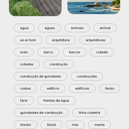
agua
águas
animais
animal
ao ar livre
arquitetura
arquiteturas
aves
barco
barcos
cidade
cidades
construção
construção de guindaste
construções
costas
edifício
edifícios
faróis
farol
frentes de água
guindastes de construção
linha costeira
litorais
litoral
mar
mares