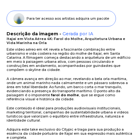
Para ter acesso aos artistas adquira um pacote
Descrição da imagem -
Gerada por IA
Itajaí em Vista Aérea 4K: Farol do Molhe, Arquitetura Urbana e
Vida Marinha na Orla
Este vídeo aéreo em 4K revela a fascinante combinação entre
urbanismo e vida costeira na região do molhe de Itajaí, em Santa
Catarina. A filmagem começa destacando a arquitetura de um edifício
em meio à paisagem urbana ativa, com pessoas circulando e
construções em andamento, acompanhadas por guindastes que
compõem o skyline da cidade.
A câmera avança em direção ao mar, revelando a bela orla marítima,
onde um animal marinho nada calmamente e um pássaro sobrevoa a
área em total liberdade. Ao fundo, um barco corta o mar tranquilo,
evidenciando a presença do transporte marítimo. O ponto alto da
paisagem é o imponente
farol do molhe
, que se ergue como
referência visual e histórica da cidade.
Este conteúdo é ideal para produções audiovisuais institucionais,
marketing territorial, campanhas de sustentabilidade urbana e vídeos
turísticos que valorizam o equilíbrio entre infraestrutura, natureza e
identidade cultural.
Adquira este take exclusivo do Citypic e traga para sua produção a
essência da cidade portuária de Itajaí em sua expressão mais autêntica
e completa.