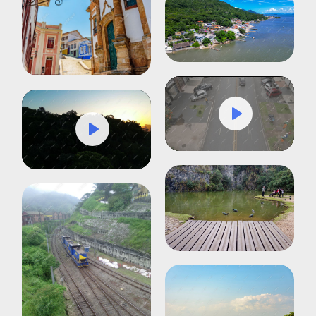
Play
Mute
Settings
Play
Mute
Settings