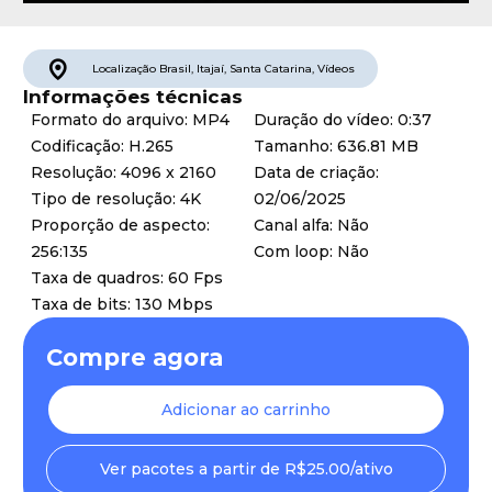
Localização
Brasil
,
Itajaí
,
Santa Catarina
,
Vídeos
Informações técnicas
Formato do arquivo: MP4
Duração do vídeo: 0:37
Codificação: H.265
Tamanho: 636.81 MB
Resolução: 4096 x 2160
Data de criação:
Tipo de resolução: 4K
02/06/2025
Proporção de aspecto:
Canal alfa: Não
256:135
Com loop: Não
Taxa de quadros: 60 Fps
Taxa de bits: 130 Mbps
Compre agora
Adicionar ao carrinho
Ver pacotes a partir de R$25.00/ativo