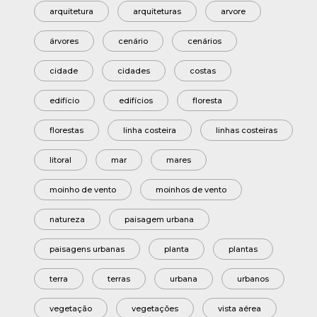
arquitetura
arquiteturas
arvore
árvores
cenário
cenários
cidade
cidades
costas
edifício
edifícios
floresta
florestas
linha costeira
linhas costeiras
litoral
mar
mares
moinho de vento
moinhos de vento
natureza
paisagem urbana
paisagens urbanas
planta
plantas
terra
terras
urbana
urbanos
vegetação
vegetações
vista aérea