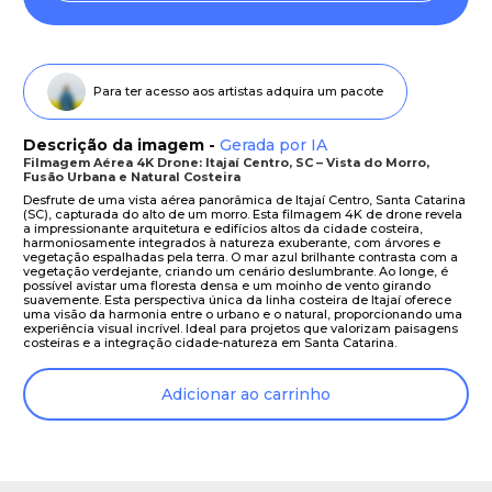
Para ter acesso aos artistas adquira um pacote
Descrição da imagem -
Gerada por IA
Filmagem Aérea 4K Drone: Itajaí Centro, SC – Vista do Morro,
Fusão Urbana e Natural Costeira
Desfrute de uma vista aérea panorâmica de Itajaí Centro, Santa Catarina
(SC), capturada do alto de um morro. Esta filmagem 4K de drone revela
a impressionante arquitetura e edifícios altos da cidade costeira,
harmoniosamente integrados à natureza exuberante, com árvores e
vegetação espalhadas pela terra. O mar azul brilhante contrasta com a
vegetação verdejante, criando um cenário deslumbrante. Ao longe, é
possível avistar uma floresta densa e um moinho de vento girando
suavemente. Esta perspectiva única da linha costeira de Itajaí oferece
uma visão da harmonia entre o urbano e o natural, proporcionando uma
experiência visual incrível. Ideal para projetos que valorizam paisagens
costeiras e a integração cidade-natureza em Santa Catarina.
Adicionar ao carrinho