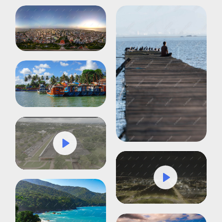
Play
Mute
Settings
Play
Mute
Settings