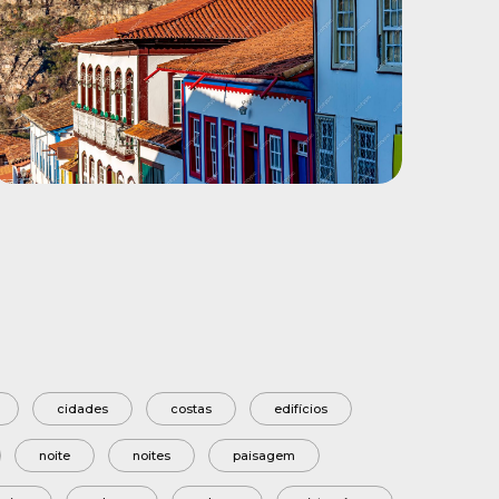
cidades
costas
edifícios
noite
noites
paisagem