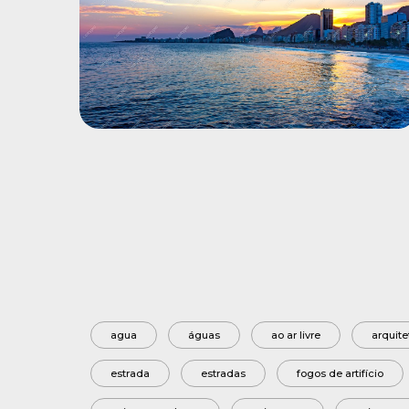
agua
águas
ao ar livre
arquite
estrada
estradas
fogos de artifício