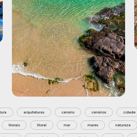
tura
arquiteturas
cenário
cenários
cidade
litorais
litoral
mar
mares
natureza