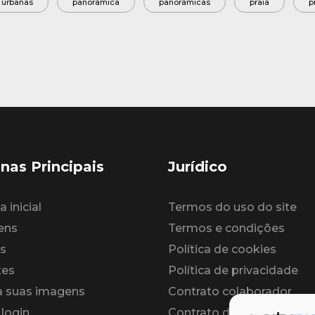
 urbanas
panorâmica
panorâmicas
praia
p
nas Principais
Jurídico
 inicial
Termos do uso do site
ens
Termos e condições
s
Política de cookies
tes
Política de privacidade
 suas imagens
Contrato colaborador
 login
Contrato de licença