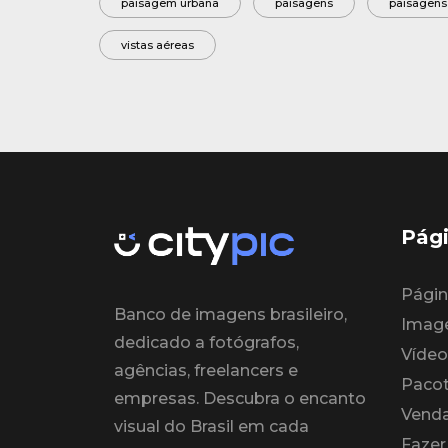
paisagem urbana
paisagens
paisagens
vistas aéreas
Pági
Página
Banco de imagens brasileiro,
Imag
dedicado a fotógrafos,
Vídeo
agências, freelancers e
Paco
empresas. Descubra o encanto
Venda
visual do Brasil em cada
Fazer