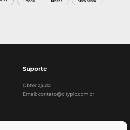
raias
urbano
urbans
vista aérea
Suporte
Obter ajuda
Email: contato@citypic.com.br