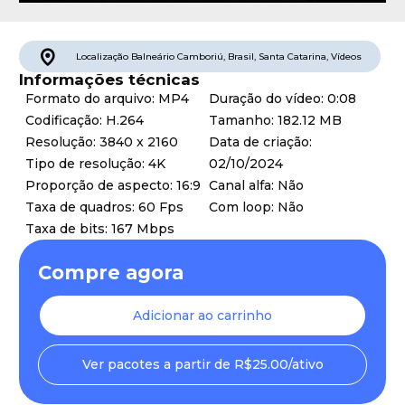
Localização
Balneário Camboriú
,
Brasil
,
Santa Catarina
,
Vídeos
Informações técnicas
Formato do arquivo: MP4
Duração do vídeo: 0:08
Codificação: H.264
Tamanho: 182.12 MB
Resolução: 3840 x 2160
Data de criação:
Tipo de resolução: 4K
02/10/2024
Proporção de aspecto: 16:9
Canal alfa: Não
Taxa de quadros: 60 Fps
Com loop: Não
Taxa de bits: 167 Mbps
Compre agora
Adicionar ao carrinho
Ver pacotes a partir de R$25.00/ativo