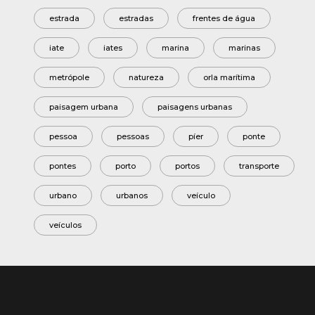
estrada
estradas
frentes de água
iate
iates
marina
marinas
metrópole
natureza
orla marítima
paisagem urbana
paisagens urbanas
pessoa
pessoas
píer
ponte
pontes
porto
portos
transporte
urbano
urbanos
veículo
veículos