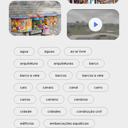
Play
Mute
Settings
agua
águas
ao ar livre
arquitetura
arquiteturas
barco
barco a vela
barcos
barcos a vela
cais
canais
canal
carro
carros
cenário
cenários
cidade
cidades
construção civil
edifícios
embarcações aquáticas