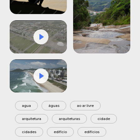
Play
Mute
Settings
Play
Mute
Settings
agua
águas
ao ar livre
arquitetura
arquiteturas
cidade
cidades
edifício
edifícios