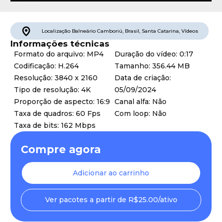
Localização
Balneário Camboriú
,
Brasil
,
Santa Catarina
,
Vídeos
Informações técnicas
Formato do arquivo: MP4
Duração do vídeo: 0:17
Codificação: H.264
Tamanho: 356.44 MB
Resolução: 3840 x 2160
Data de criação:
Tipo de resolução: 4K
05/09/2024
Proporção de aspecto: 16:9
Canal alfa: Não
Taxa de quadros: 60 Fps
Com loop: Não
Taxa de bits: 162 Mbps
Compre agora
Adicionar ao carrinho
Ver pacotes a partir de R$25.00/ativo