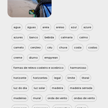
agua
águas
areia
areias
azul
azure
azures
banco
bebida
calmaria
calmo
camelo
cerúleo
céu
chuva
costa
costas
creme
diurno
empyrean
formas de relevo costeiro e oceânico
harmonioso
horizonte
horizontes
legal
limite
litoral
luz do dia
luz solar
madeira
madeira serrada
madeiras
mural
onda de vento
ondas de vento