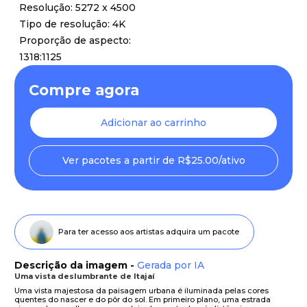
Resolução: 5272 x 4500
Tipo de resolução: 4K
Proporção de aspecto:
1318:1125
Compre agora
Adicionar ao carrinho
Ver pacotes a partir de R$25.00/ativo
Para ter acesso aos artistas adquira um pacote
Descrição da imagem -
Gerada por IA
Uma vista deslumbrante de Itajaí
Uma vista majestosa da paisagem urbana é iluminada pelas cores
quentes do nascer e do pôr do sol. Em primeiro plano, uma estrada