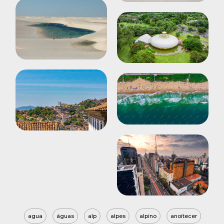
agua
águas
alp
alpes
alpino
anoitecer