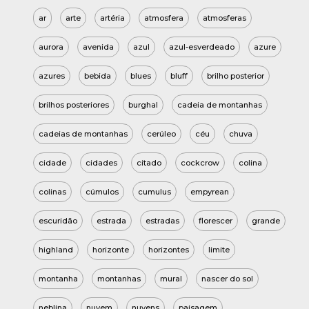
ar
arte
artéria
atmosfera
atmosferas
aurora
avenida
azul
azul-esverdeado
azure
azures
bebida
blues
bluff
brilho posterior
brilhos posteriores
burghal
cadeia de montanhas
cadeias de montanhas
cerúleo
céu
chuva
cidade
cidades
citado
cockcrow
colina
colinas
cúmulos
cumulus
empyrean
escuridão
estrada
estradas
florescer
grande
highland
horizonte
horizontes
limite
montanha
montanhas
mural
nascer do sol
neblina
nuvem
nuvens
paisagem