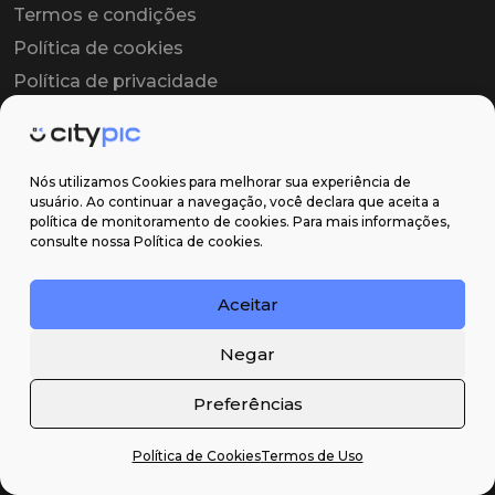
Termos e condições
Política de cookies
Política de privacidade
Contrato colaborador
Contrato de licença
Nós utilizamos Cookies para melhorar sua experiência de
usuário. Ao continuar a navegação, você declara que aceita a
política de monitoramento de cookies. Para mais informações,
Suporte
consulte nossa Política de cookies.
Obter ajuda
Aceitar
Email: contato@citypic.com.br
Negar
Preferências
Política de Cookies
Termos de Uso
2026 Citypic ® - Todos os direitos reservados ©