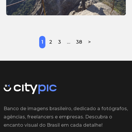
1
2
3
…
38
>
Banco de imagens brasileiro, dedicado a fotógrafos,
agências, freelancers e empresas. Descubra o
encanto visual do Brasil em cada detalhe!