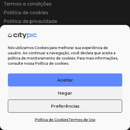
Termos e condições
Política de cookies
Política de privacidade
Contrato colaborador
Contrato de licença
Nós utilizamos Cookies para melhorar sua experiência de
usuário. Ao continuar a navegação, você declara que aceita a
política de monitoramento de cookies. Para mais informações,
Suporte
consulte nossa Política de cookies.
Obter ajuda
Aceitar
Email: contato@citypic.com.br
Negar
Preferências
Política de Cookies
Termos de Uso
2026 Citypic ® - Todos os direitos reservados ©