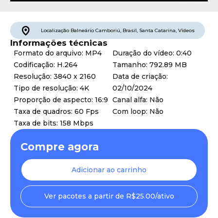
Localização
Balneário Camboriú
,
Brasil
,
Santa Catarina
,
Vídeos
Informações técnicas
Formato do arquivo: MP4
Duração do vídeo: 0:40
Codificação: H.264
Tamanho: 792.89 MB
Resolução: 3840 x 2160
Data de criação:
Tipo de resolução: 4K
02/10/2024
Proporção de aspecto: 16:9
Canal alfa: Não
Taxa de quadros: 60 Fps
Com loop: Não
Taxa de bits: 158 Mbps
Compre agora
Adicionar ao carrinho
Ver pacotes a partir de R$25.00/ativo