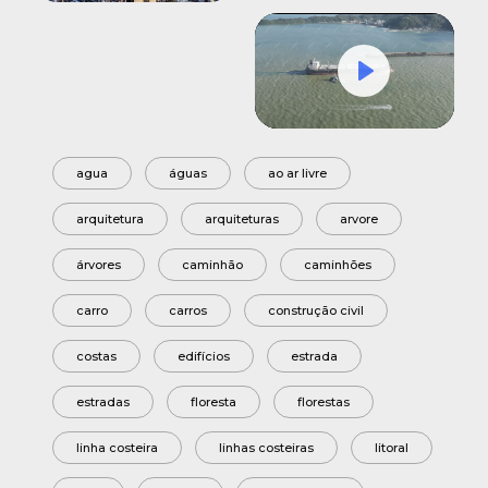
Play
Mute
Settings
agua
águas
ao ar livre
arquitetura
arquiteturas
arvore
árvores
caminhão
caminhões
carro
carros
construção civil
costas
edifícios
estrada
estradas
floresta
florestas
linha costeira
linhas costeiras
litoral