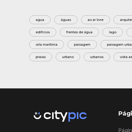
agua
águas
ao ar livre
arquite
edifícios
frentes de água
lago
orla marítima
paisagem
paisagem urba
praias
urbano
urbanos
vista a
Pági
Página