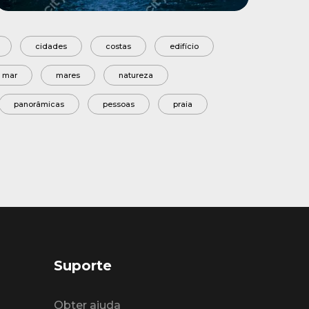
cidades
costas
edifício
mar
mares
natureza
panorâmicas
pessoas
praia
Suporte
Obter ajuda