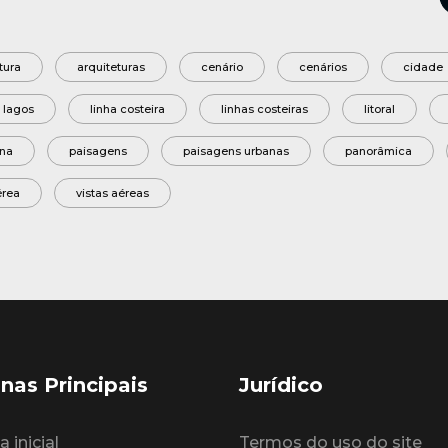
tura
arquiteturas
cenário
cenários
cidade
lagos
linha costeira
linhas costeiras
litoral
na
paisagens
paisagens urbanas
panorâmica
érea
vistas aéreas
nas Principais
Jurídico
 inicial
Termos do uso do site