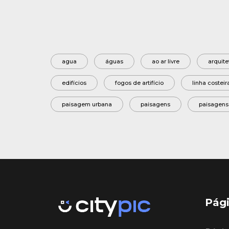
agua
águas
ao ar livre
arquite
edifícios
fogos de artifício
linha costeir
paisagem urbana
paisagens
paisagens
Pági