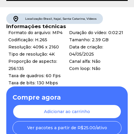
Localização
Brasil
,
Itajaí
,
Santa Catarina
,
Vídeos
Informações técnicas
Formato do arquivo: MP4
Duração do vídeo: 0:02:21
Codificação: H.265
Tamanho: 2.39 GB
Resolução: 4096 x 2160
Data de criação:
Tipo de resolução: 4K
04/05/2025
Proporção de aspecto:
Canal alfa: Não
256:135
Com loop: Não
Taxa de quadros: 60 Fps
Taxa de bits: 130 Mbps
Compre agora
Adicionar ao carrinho
Ver pacotes a partir de R$25.00/ativo