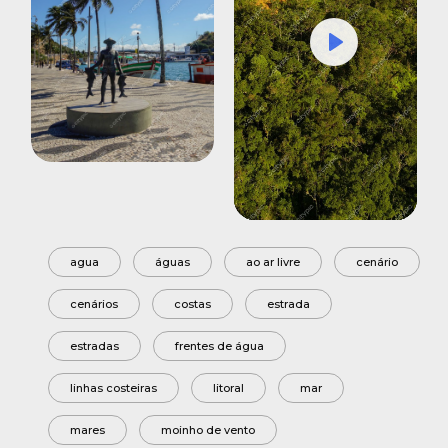
Play
Mute
Settings
agua
águas
ao ar livre
cenário
cenários
costas
estrada
estradas
frentes de água
linhas costeiras
litoral
mar
mares
moinho de vento