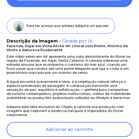
Para ter acesso aos artistas adquira um pacote
Descrição da imagem -
Gerada por IA
Fazenda, Itajaí em Vista Aérea 4K: Litoral com Ponte, Moinho de
Vento e Natureza Exuberante
Este vídeo aéreo em 4K apresenta uma vista deslumbrante do litoral na
região da Fazenda, em Itajaí, Santa Catarina. A câmera sobrevoa uma
estrada sinuosa que acompanha o contorno do mar azul, criando um
fluxo visual que conduz até uma ponte elegante que liga a costa a um
promontório marcado por um moinho de vento.
A água encontra suavemente a terra, e a vegetação natural reforça o
aspecto preservado da paisagem. A composição transmite uma
sensação de paz, equilíbrio e sofisticação — perfeita para campanhas
de turismo contemplativo, projetos institucionais, vídeos de mobilidade
sustentável ou produções audiovisuais voltadas ao lifestyle à beira-mar.
Adquira este take exclusivo do Citypic e valorize sua produção com
imagens que capturam a essência tranquila e inspiradora do litoral
catarinense.
Adicionar ao carrinho