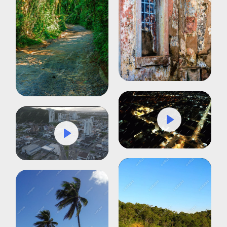
Play
Mute
Settings
Play
Mute
Settings