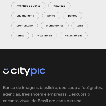
moinhos de vento
natureza
orla marítima
ponte
pontes
promontório
promontórios
terra
terras
vista aérea
vistas aéreas
Banco de imagens brasileiro, dedicado a fotógrafos,
agências, freelancers e empresas. Descubra o
encanto visual do Brasil em cada detalhe!