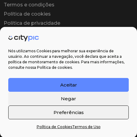
Termos e condições
Política de cookies
Política de privacidade
Contrato colaborador
Contrato de licença
Nós utilizamos Cookies para melhorar sua experiência de
usuário. Ao continuar a navegação, você declara que aceita a
política de monitoramento de cookies. Para mais informações,
Suporte
consulte nossa Política de cookies.
Obter ajuda
Aceitar
Email: contato@citypic.com.br
Negar
Preferências
Política de Cookies
Termos de Uso
2026 Citypic ® - Todos os direitos reservados ©