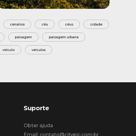
cenários
céu
céus
cidade
paisagem
paisagem urbana
veículo
veículos
Suporte
Obter ajuda
Email: contato@citypic.com.br