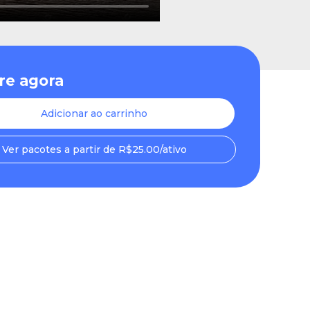
e agora
Adicionar ao carrinho
Ver pacotes a partir de R$25.00/ativo