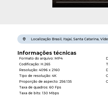
Localização
Brasil
,
Itajaí
,
Santa Catarina
,
Víd
Informações técnicas
Formato do arquivo: MP4
D
Codificação: H.265
T
Resolução: 4096 x 2160
D
Tipo de resolução: 4K
C
Proporção de aspecto: 256:135
C
Taxa de quadros: 60 Fps
Taxa de bits: 130 Mbps