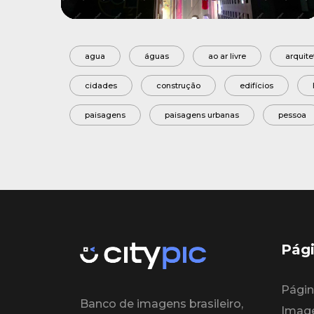
Mute
Settings
agua
águas
ao ar livre
arquite
cidades
construção
edifícios
paisagens
paisagens urbanas
pessoa
Pági
Página
Banco de imagens brasileiro,
Imag