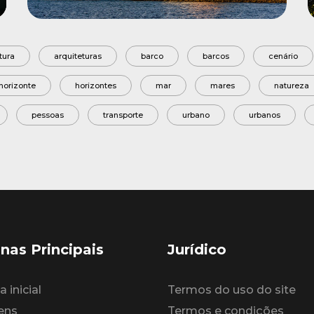
tura
arquiteturas
barco
barcos
cenário
horizonte
horizontes
mar
mares
natureza
pessoas
transporte
urbano
urbanos
nas Principais
Jurídico
 inicial
Termos do uso do site
ens
Termos e condições