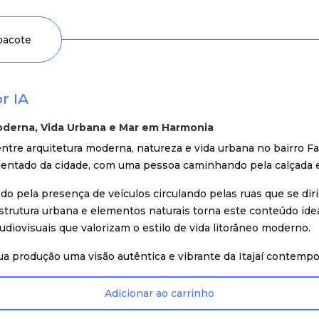
 pacote
r IA
Moderna, Vida Urbana e Mar em Harmonia
ntre arquitetura moderna, natureza e vida urbana no bairro Fa
mentado da cidade, com uma pessoa caminhando pela calçada e
uado pela presença de veículos circulando pelas ruas que se d
trutura urbana e elementos naturais torna este conteúdo ideal
udiovisuais que valorizam o estilo de vida litorâneo moderno.
 sua produção uma visão autêntica e vibrante da Itajaí contemp
Adicionar ao carrinho