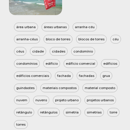
área urbana
áreas urbanas
arranha-céu
arranha-céus
bloco de torres
blocos de torres
céu
céus
cidade
cidades
condomínio
condomínios
edifício
edifício comercial
edifícios
edifícios comerciais
fachada
fachadas
grua
guindastes
materiais compostos
material composto
nuvem
nuvens
projeto urbano
projetos urbanos
retângulo
retângulos
simetria
simetrias
torre
torres