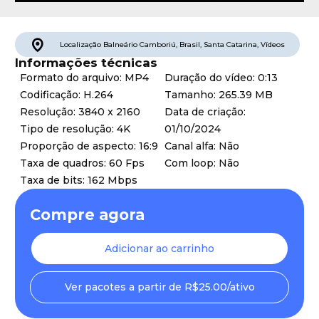
Localização
Balneário Camboriú
,
Brasil
,
Santa Catarina
,
Vídeos
Informações técnicas
Formato do arquivo: MP4
Duração do vídeo: 0:13
Codificação: H.264
Tamanho: 265.39 MB
Resolução: 3840 x 2160
Data de criação:
Tipo de resolução: 4K
01/10/2024
Proporção de aspecto: 16:9
Canal alfa: Não
Taxa de quadros: 60 Fps
Com loop: Não
Taxa de bits: 162 Mbps
Compre agora
Adicionar ao carrinho
Ver pacotes a partir de R$25.00/ativo