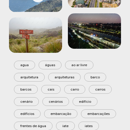
Play
Mute
Settings
agua
águas
ao ar livre
arquitetura
arquiteturas
barco
barcos
cais
carro
carros
cenário
cenários
edifício
edifícios
embarcação
embarcações
frentes de água
iate
iates