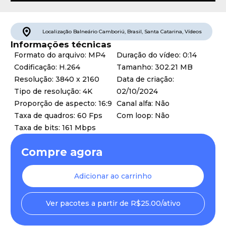
Localização
Balneário Camboriú
,
Brasil
,
Santa Catarina
,
Vídeos
Informações técnicas
Formato do arquivo: MP4
Duração do vídeo: 0:14
Codificação: H.264
Tamanho: 302.21 MB
Resolução: 3840 x 2160
Data de criação:
Tipo de resolução: 4K
02/10/2024
Proporção de aspecto: 16:9
Canal alfa: Não
Taxa de quadros: 60 Fps
Com loop: Não
Taxa de bits: 161 Mbps
Compre agora
Adicionar ao carrinho
Ver pacotes a partir de R$25.00/ativo