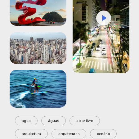
Play
Mute
Settings
agua
águas
ao ar livre
arquitetura
arquiteturas
cenário