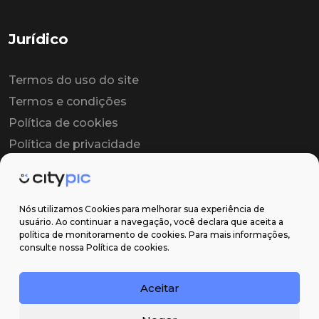
Jurídico
Termos do uso do site
Termos e condições
Política de cookies
Política de privacidade
Contrato colaborador
Contrato de licença
Nós utilizamos Cookies para melhorar sua experiência de
usuário. Ao continuar a navegação, você declara que aceita a
política de monitoramento de cookies. Para mais informações,
Suporte
consulte nossa Política de cookies.
Obter ajuda
Aceitar
Email: contato@citypic.com.br