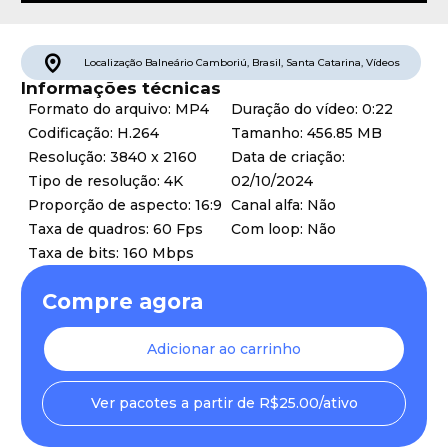
Localização
Balneário Camboriú
,
Brasil
,
Santa Catarina
,
Vídeos
Informações técnicas
Formato do arquivo: MP4
Duração do vídeo: 0:22
Codificação: H.264
Tamanho: 456.85 MB
Resolução: 3840 x 2160
Data de criação:
Tipo de resolução: 4K
02/10/2024
Proporção de aspecto: 16:9
Canal alfa: Não
Taxa de quadros: 60 Fps
Com loop: Não
Taxa de bits: 160 Mbps
Compre agora
Adicionar ao carrinho
Ver pacotes a partir de R$25.00/ativo