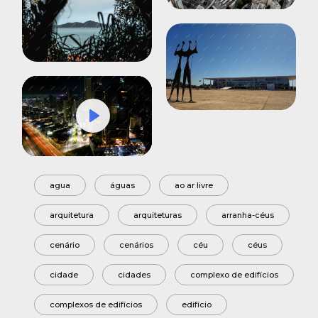
Play
Mute
Settings
agua
águas
ao ar livre
arquitetura
arquiteturas
arranha-céus
cenário
cenários
céu
céus
cidade
cidades
complexo de edifícios
complexos de edifícios
edifício