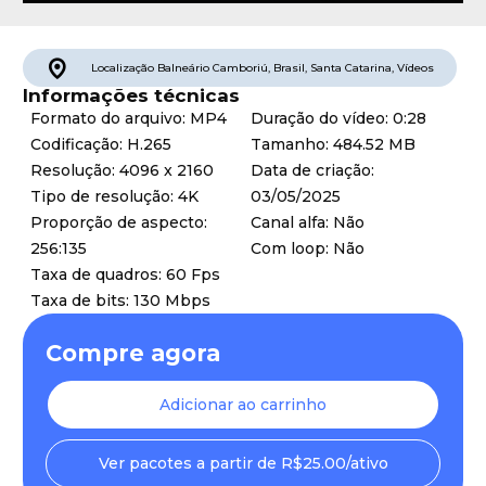
Localização
Balneário Camboriú
,
Brasil
,
Santa Catarina
,
Vídeos
Informações técnicas
Formato do arquivo: MP4
Duração do vídeo: 0:28
Codificação: H.265
Tamanho: 484.52 MB
Resolução: 4096 x 2160
Data de criação:
Tipo de resolução: 4K
03/05/2025
Proporção de aspecto:
Canal alfa: Não
256:135
Com loop: Não
Taxa de quadros: 60 Fps
Taxa de bits: 130 Mbps
Compre agora
Adicionar ao carrinho
Ver pacotes a partir de R$25.00/ativo