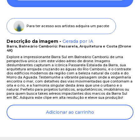
Para ter acesso aos artistas adquira um pacote
Descrição da imagem -
Gerada por IA
Barra, Balneário Camboriú: Passarela, Arquitetura e Costa (Drone
4K)
Explore a impressionante Barra Sul em Balneário Camboriú de uma
perspectiva única com este vídeo aéreo de drone. Imagens
deslumbrantes capturam a icônica Passarela Estaiada da Barra, sua
arquitetura arrojada cruzando as águas do Rio Camboriú, e o contraste
dos edifícios modernos da região com a beleza natural da costa e do
Morro da Aguada. Testemunhe a vibrante paisagem onde a engenharia
encontra o mar, com detalhes das vias movimentadas que contornam a
orla e o rio, e a harmonia singular desta área que une o urbano e o
natural. Perfeito para projetos turísticos, arquitetônicos, imobiliários ou
para quem busca takes aéreos impactantes dos marcos da Barra Sul
em BC. Adquira este clipe em alta resolução e eleve sua produção!
Adicionar ao carrinho