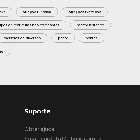
éus
atração turística
atrações turísticas
 tipos de estruturas não edificantes
marco histórico
passeios de diversão
ponte
pontes
res
Suporte
Obter ajuda
Email: contato@citypic.com.br