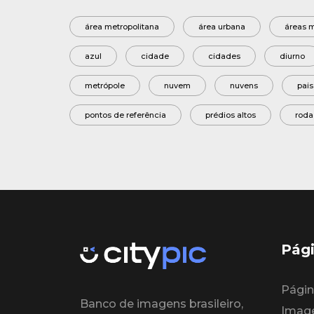
área metropolitana
área urbana
áreas m
azul
cidade
cidades
diurno
metrópole
nuvem
nuvens
pai
pontos de referência
prédios altos
roda
Pági
Página
Banco de imagens brasileiro,
Imag