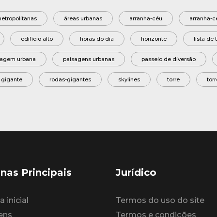
etropolitanas
áreas urbanas
arranha-céu
arranha-c
edifício alto
horas do dia
horizonte
lista de
sagem urbana
paisagens urbanas
passeio de diversão
 gigante
rodas-gigantes
skylines
torre
tor
nas Principais
Jurídico
 inicial
Termos do uso do site
ens
Termos e condições