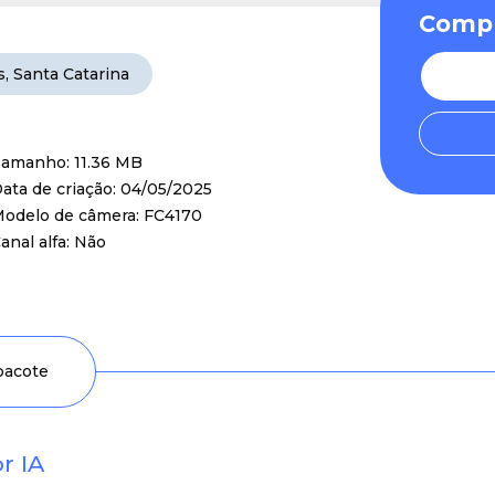
Compr
s
,
Santa Catarina
amanho: 11.36 MB
ata de criação: 04/05/2025
odelo de câmera: FC4170
anal alfa: Não
 pacote
r IA