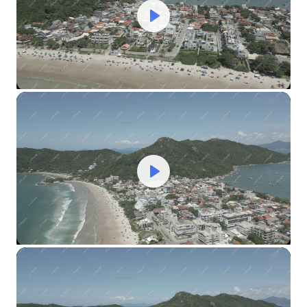
Play
Mute
Settings
Play
Mute
Settings