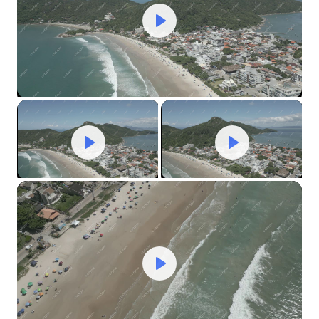
Play
Mute
Settings
Play
Play
Mute
Settings
Mute
Settings
Play