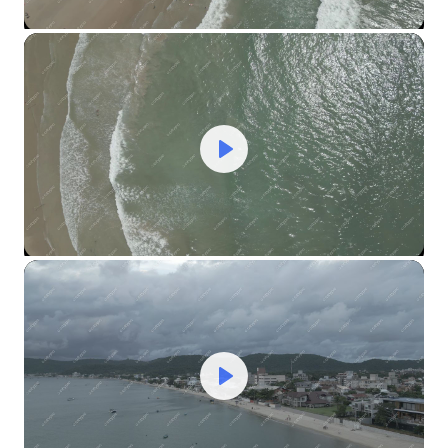
Mute
Settings
Play
Mute
Settings
Play