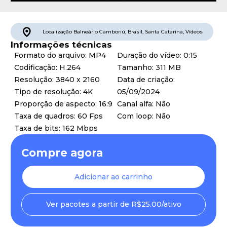
Localização
Balneário Camboriú
,
Brasil
,
Santa Catarina
,
Vídeos
Informações técnicas
Formato do arquivo: MP4
Duração do vídeo: 0:15
Codificação: H.264
Tamanho: 311 MB
Resolução: 3840 x 2160
Data de criação:
Tipo de resolução: 4K
05/09/2024
Proporção de aspecto: 16:9
Canal alfa: Não
Taxa de quadros: 60 Fps
Com loop: Não
Taxa de bits: 162 Mbps
Compre agora
Adicionar ao carrinho
Ver pacotes a partir de R$25.00/ativo