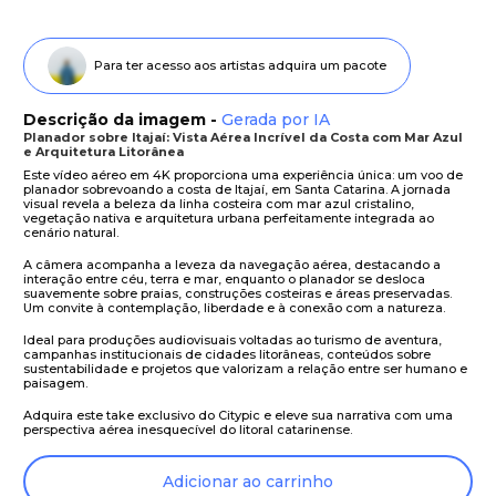
Para ter acesso aos artistas adquira um pacote
Descrição da imagem -
Gerada por IA
Planador sobre Itajaí: Vista Aérea Incrível da Costa com Mar Azul
e Arquitetura Litorânea
Este vídeo aéreo em 4K proporciona uma experiência única: um voo de
planador sobrevoando a costa de Itajaí, em Santa Catarina. A jornada
visual revela a beleza da linha costeira com mar azul cristalino,
vegetação nativa e arquitetura urbana perfeitamente integrada ao
cenário natural.
A câmera acompanha a leveza da navegação aérea, destacando a
interação entre céu, terra e mar, enquanto o planador se desloca
suavemente sobre praias, construções costeiras e áreas preservadas.
Um convite à contemplação, liberdade e à conexão com a natureza.
Ideal para produções audiovisuais voltadas ao turismo de aventura,
campanhas institucionais de cidades litorâneas, conteúdos sobre
sustentabilidade e projetos que valorizam a relação entre ser humano e
paisagem.
Adquira este take exclusivo do Citypic e eleve sua narrativa com uma
perspectiva aérea inesquecível do litoral catarinense.
Adicionar ao carrinho