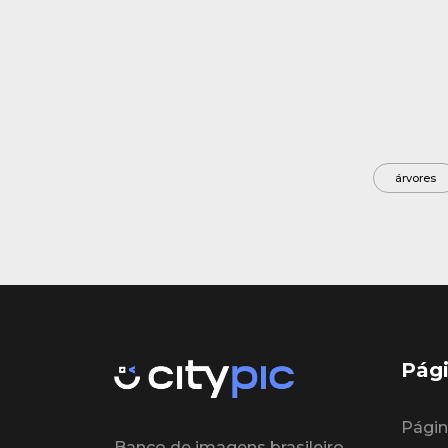
árvores
Pági
Página
Banco de imagens brasileiro,