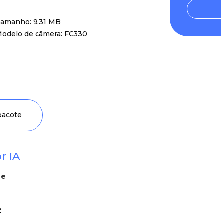
amanho: 9.31 MB
odelo de câmera: FC330
 pacote
r IA
ne
2