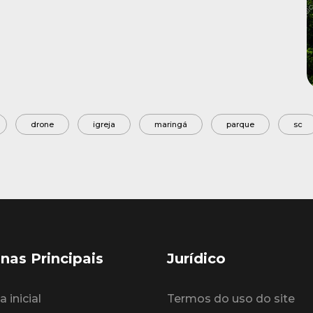
drone
igreja
maringá
parque
sc
nas Principais
Jurídico
 inicial
Termos do uso do site