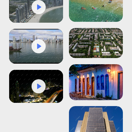
Play
Mute
Settings
Play
Mute
Settings
Play
Mute
Settings