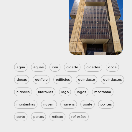
agua
águas
céu
cidade
cidades
doca
docas
edifício
edifícios
guindaste
guindastes
hidrovia
hidrovias
lago
lagos
montanha
montanhas
nuvem
nuvens
ponte
pontes
porto
portos
reflexo
reflexões