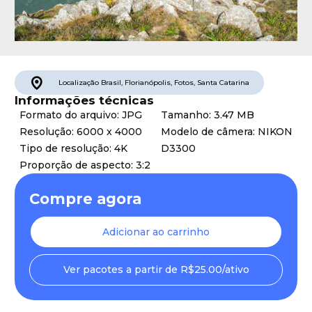
Localização
Brasil
,
Florianópolis
,
Fotos
,
Santa Catarina
Informações técnicas
Formato do arquivo: JPG
Tamanho: 3.47 MB
Resolução: 6000 x 4000
Modelo de câmera: NIKON
Tipo de resolução: 4K
D3300
Proporção de aspecto: 3:2
Compre agora
Adicionar ao carrinho
Ver pacotes a partir de R$25.00/ativo