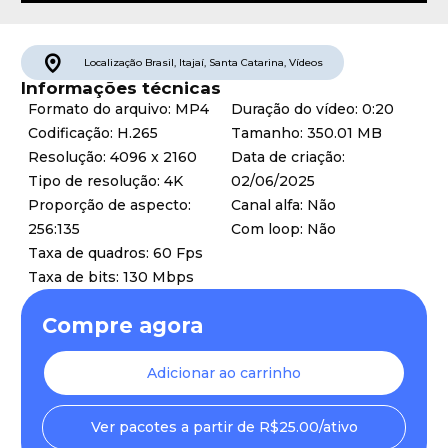
Localização
Brasil
,
Itajaí
,
Santa Catarina
,
Vídeos
Informações técnicas
Formato do arquivo: MP4
Duração do vídeo: 0:20
Codificação: H.265
Tamanho: 350.01 MB
Resolução: 4096 x 2160
Data de criação:
Tipo de resolução: 4K
02/06/2025
Proporção de aspecto:
Canal alfa: Não
256:135
Com loop: Não
Taxa de quadros: 60 Fps
Taxa de bits: 130 Mbps
Compre agora
Adicionar ao carrinho
Ver pacotes a partir de R$25.00/ativo