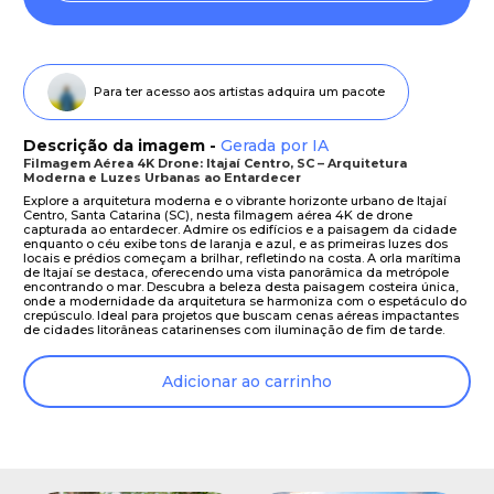
Para ter acesso aos artistas adquira um pacote
Descrição da imagem -
Gerada por IA
Filmagem Aérea 4K Drone: Itajaí Centro, SC – Arquitetura
Moderna e Luzes Urbanas ao Entardecer
Explore a arquitetura moderna e o vibrante horizonte urbano de Itajaí
Centro, Santa Catarina (SC), nesta filmagem aérea 4K de drone
capturada ao entardecer. Admire os edifícios e a paisagem da cidade
enquanto o céu exibe tons de laranja e azul, e as primeiras luzes dos
locais e prédios começam a brilhar, refletindo na costa. A orla marítima
de Itajaí se destaca, oferecendo uma vista panorâmica da metrópole
encontrando o mar. Descubra a beleza desta paisagem costeira única,
onde a modernidade da arquitetura se harmoniza com o espetáculo do
crepúsculo. Ideal para projetos que buscam cenas aéreas impactantes
de cidades litorâneas catarinenses com iluminação de fim de tarde.
Adicionar ao carrinho