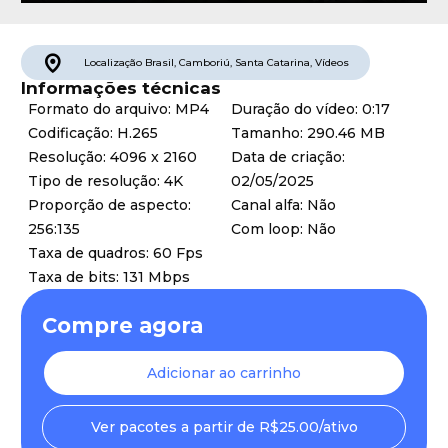
Localização
Brasil
,
Camboriú
,
Santa Catarina
,
Vídeos
Informações técnicas
Formato do arquivo: MP4
Duração do vídeo: 0:17
Codificação: H.265
Tamanho: 290.46 MB
Resolução: 4096 x 2160
Data de criação:
Tipo de resolução: 4K
02/05/2025
Proporção de aspecto:
Canal alfa: Não
256:135
Com loop: Não
Taxa de quadros: 60 Fps
Taxa de bits: 131 Mbps
Compre agora
Adicionar ao carrinho
Ver pacotes a partir de R$25.00/ativo