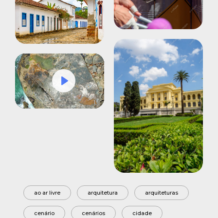
Play
Mute
Settings
ao ar livre
arquitetura
arquiteturas
cenário
cenários
cidade