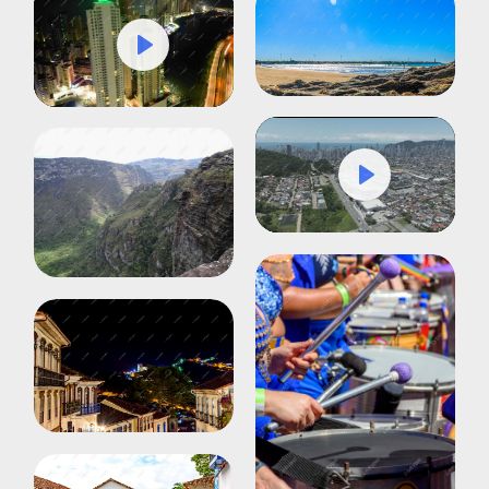
Play
Mute
Settings
Play
Mute
Settings