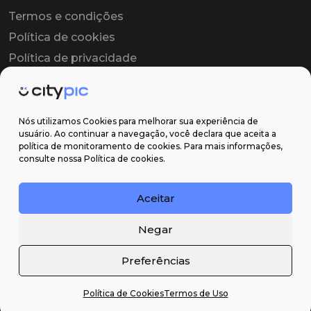
Termos e condições
Política de cookies
Política de privacidade
Contrato colaborador
Contrato de licença
Nós utilizamos Cookies para melhorar sua experiência de
usuário. Ao continuar a navegação, você declara que aceita a
política de monitoramento de cookies. Para mais informações,
Suporte
consulte nossa Política de cookies.
Obter ajuda
Aceitar
Email: contato@citypic.com.br
Negar
Preferências
Política de Cookies
Termos de Uso
2026 Citypic ® - Todos os direitos reservados ©