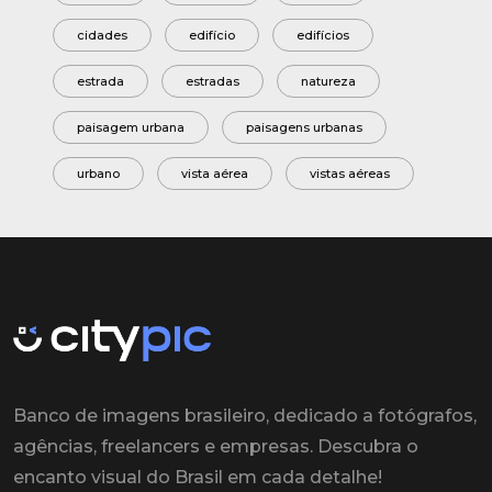
cidades
edifício
edifícios
estrada
estradas
natureza
paisagem urbana
paisagens urbanas
urbano
vista aérea
vistas aéreas
Banco de imagens brasileiro, dedicado a fotógrafos,
agências, freelancers e empresas. Descubra o
encanto visual do Brasil em cada detalhe!