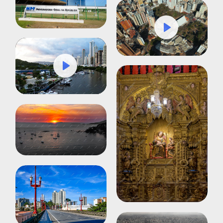
Play
Mute
Settings
Play
Mute
Settings