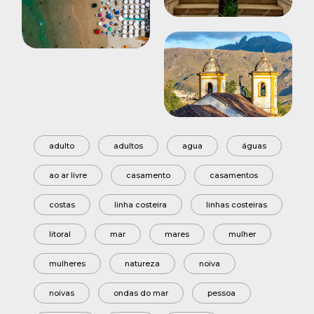
adulto
adultos
agua
águas
ao ar livre
casamento
casamentos
costas
linha costeira
linhas costeiras
litoral
mar
mares
mulher
mulheres
natureza
noiva
noivas
ondas do mar
pessoa