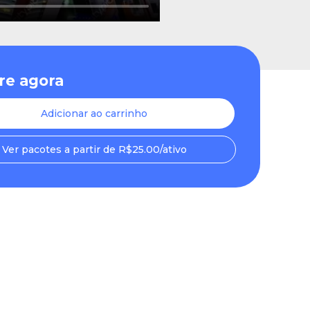
e agora
Adicionar ao carrinho
Ver pacotes a partir de R$25.00/ativo