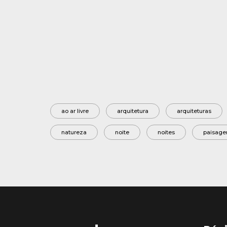
ao ar livre
arquitetura
arquiteturas
natureza
noite
noites
paisage