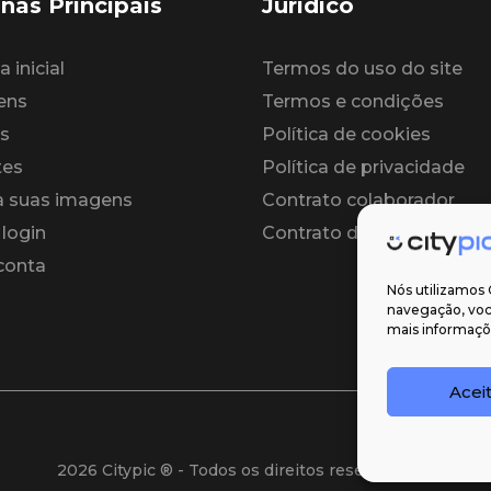
nas Principais
Jurídico
 inicial
Termos do uso do site
ens
Termos e condições
s
Política de cookies
tes
Política de privacidade
 suas imagens
Contrato colaborador
 login
Contrato de licença
 conta
Nós utilizamos 
navegação, você
mais informaçõe
Acei
2026 Citypic ® - Todos os direitos reservados ©