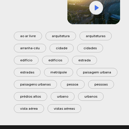
Play
Mute
Settings
ao ar livre
arquitetura
arquiteturas
arranha-céu
cidade
cidades
edifício
edifícios
estrada
estradas
metrópole
paisagem urbana
paisagens urbanas
pessoa
pessoas
prédios altos
urbano
urbanos
vista aérea
vistas aéreas