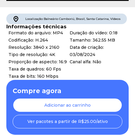
Localização
Balneário Camboriú
,
Brasil
,
Santa Catarina
,
Vídeos
Informações técnicas
Formato do arquivo: MP4
Duração do vídeo: 0:18
Codificação: H.264
Tamanho: 362.55 MB
Resolução: 3840 x 2160
Data de criação:
Tipo de resolução: 4K
03/08/2024
Proporção de aspecto: 16:9
Canal alfa: Não
Taxa de quadros: 60 Fps
Taxa de bits: 160 Mbps
Compre agora
Adicionar ao carrinho
Ver pacotes a partir de R$25.00/ativo