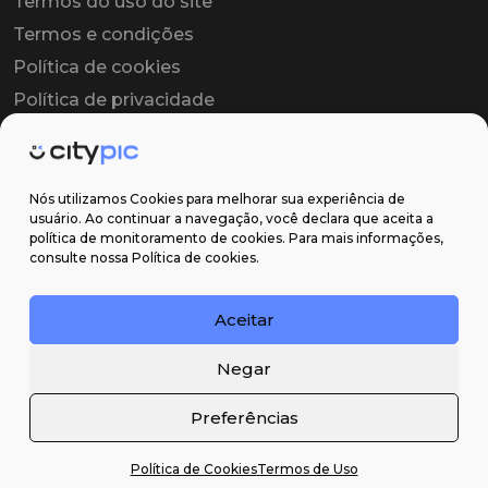
Termos do uso do site
Termos e condições
Política de cookies
Política de privacidade
Contrato colaborador
Contrato de licença
Nós utilizamos Cookies para melhorar sua experiência de
usuário. Ao continuar a navegação, você declara que aceita a
política de monitoramento de cookies. Para mais informações,
Suporte
consulte nossa Política de cookies.
Obter ajuda
Aceitar
Email: contato@citypic.com.br
Negar
Preferências
Política de Cookies
Termos de Uso
2026 Citypic ® - Todos os direitos reservados ©