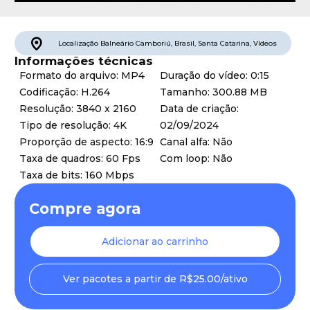
Localização
Balneário Camboriú
,
Brasil
,
Santa Catarina
,
Vídeos
Informações técnicas
Formato do arquivo: MP4
Duração do vídeo: 0:15
Codificação: H.264
Tamanho: 300.88 MB
Resolução: 3840 x 2160
Data de criação:
Tipo de resolução: 4K
02/09/2024
Proporção de aspecto: 16:9
Canal alfa: Não
Taxa de quadros: 60 Fps
Com loop: Não
Taxa de bits: 160 Mbps
Compre agora
Adicionar ao carrinho
Ver pacotes a partir de R$25.00/ativo