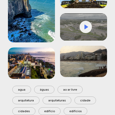
Play
Mute
Settings
agua
águas
ao ar livre
arquitetura
arquiteturas
cidade
cidades
edifício
edifícios