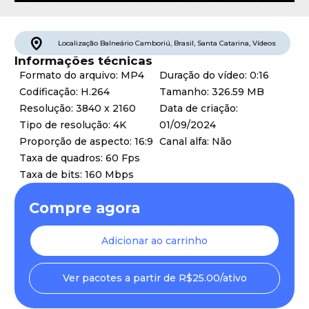
Localização
Balneário Camboriú
,
Brasil
,
Santa Catarina
,
Vídeos
Informações técnicas
Formato do arquivo: MP4
Duração do vídeo: 0:16
Codificação: H.264
Tamanho: 326.59 MB
Resolução: 3840 x 2160
Data de criação:
Tipo de resolução: 4K
01/09/2024
Proporção de aspecto: 16:9
Canal alfa: Não
Taxa de quadros: 60 Fps
Taxa de bits: 160 Mbps
Compre agora
Adicionar ao carrinho
Ver pacotes a partir de R$25.00/ativo