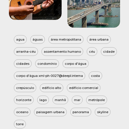
agua
águas
área metropolitana
área urbana
arranha-céu
assentamento humano
céu
cidade
cidades
condomínio
corpo d'água
corpo d'água xml-ph-0027@deepl.interna
costa
crepúsculo
edifício alto
edifício comercial
horizonte
lago
manhã
mar
metrópole
oceano
paisagem urbana
panorama
skyline
torre