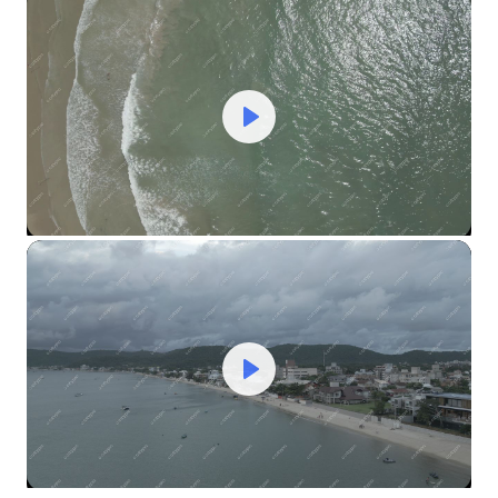
Play
Mute
Settings
Play
Mute
Settings