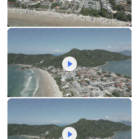
Play
Mute
Settings
Play
Mute
Settings