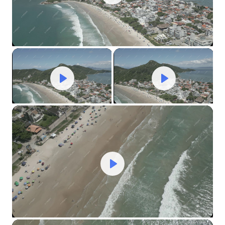
Play
Mute
Settings
Play
Play
Mute
Settings
Mute
Settings
Play
Mute
Settings