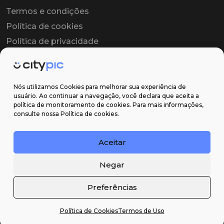
Termos e condições
Política de cookies
Política de privacidade
Contrato colaborador
Contrato de licença
Nós utilizamos Cookies para melhorar sua experiência de
usuário. Ao continuar a navegação, você declara que aceita a
política de monitoramento de cookies. Para mais informações,
Suporte
consulte nossa Política de cookies.
Obter ajuda
Aceitar
Email: contato@citypic.com.br
Negar
Preferências
Política de Cookies
Termos de Uso
2026 Citypic ® - Todos os direitos reservados ©