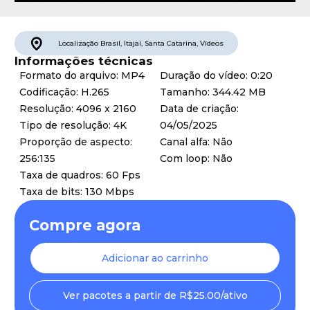
Localização
Brasil
,
Itajaí
,
Santa Catarina
,
Vídeos
Informações técnicas
Formato do arquivo: MP4
Duração do vídeo: 0:20
Codificação: H.265
Tamanho: 344.42 MB
Resolução: 4096 x 2160
Data de criação:
Tipo de resolução: 4K
04/05/2025
Proporção de aspecto:
Canal alfa: Não
256:135
Com loop: Não
Taxa de quadros: 60 Fps
Taxa de bits: 130 Mbps
Compre agora
Adicionar ao carrinho
Ver pacotes a partir de R$25.00/ativo