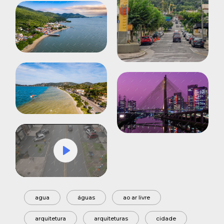
Play
Mute
Settings
agua
águas
ao ar livre
arquitetura
arquiteturas
cidade